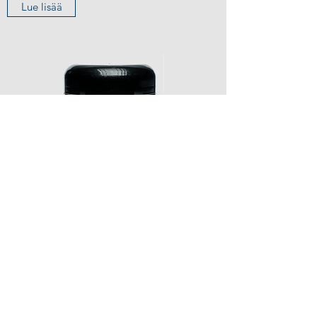
Lue lisää
Trontveit Attitude |
Sky High hairSTAY