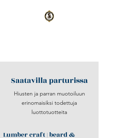
Aleksanteri
Barbershop
Oulu
|
Kempele
Saatavilla parturissa
Hiusten ja parran muotoiluun
erinomaisiksi todettuja
luottotuotteita
Lumber craft | beard &