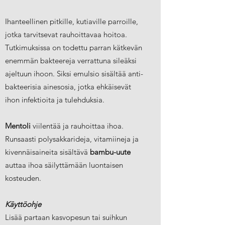
Ihanteellinen pitkille, kutiaville parroille,
jotka tarvitsevat rauhoittavaa hoitoa.
Tutkimuksissa on todettu parran kätkevän
enemmän bakteereja verrattuna sileäksi
ajeltuun ihoon. Siksi emulsio sisältää anti-
bakteerisia ainesosia, jotka ehkäisevät
ihon infektioita ja tulehduksia.
Mentoli
viilentää ja rauhoittaa ihoa.
Runsaasti polysakkarideja, vitamiineja ja
kivennäisaineita sisältävä
bambu-uute
auttaa ihoa säilyttämään luontaisen
kosteuden.
Käyttöohje
Lisää partaan kasvopesun tai suihkun