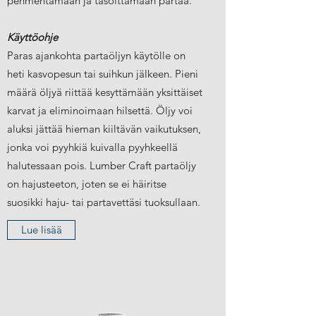
pehmentämään ja tasoittamaan partaa.
Käyttöohje
Paras ajankohta partaöljyn käytölle on
heti kasvopesun tai suihkun jälkeen. Pieni
määrä öljyä riittää kesyttämään yksittäiset
karvat ja eliminoimaan hilsettä. Öljy voi
aluksi jättää hieman kiiltävän vaikutuksen,
jonka voi pyyhkiä kuivalla pyyhkeellä
halutessaan pois. Lumber Craft partaöljy
on hajusteeton, joten se ei häiritse
suosikki haju- tai partavettäsi tuoksullaan.
Lue lisää