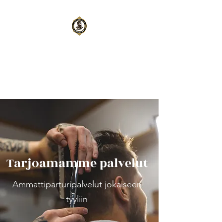
Aleksanteri
Barbershop
Oulu
|
Kempele
Tarjoamamme palvelut
Ammattiparturipalvelut jokaiseen
tyyliin