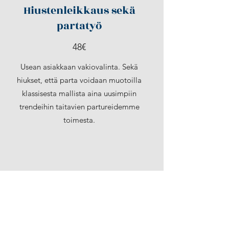
Hiustenleikkaus sekä
partatyö
48€
Usean asiakkaan vakiovalinta. Sekä
hiukset, että parta voidaan muotoilla
klassisesta mallista aina uusimpiin
trendeihin taitavien partureidemme
toimesta.
Amerikkalainen parranajo